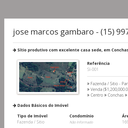
jose marcos gambaro - (15) 9
Sítio produtivo com excelente casa sede, em Concha
Referência
SI-001
Fazenda / Sitio - Par
Venda ($1,200,000.0
Centro
Conchas
Dados Básicos do Imóvel
Tipo de Imóvel
Condomínio
Ár
Fazenda / Sitio
16
Não Informado