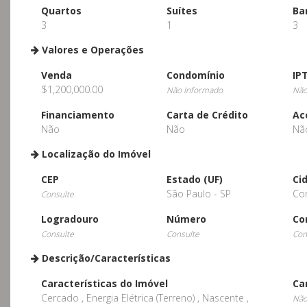
Quartos
Suítes
Ba
3
1
3
Valores e Operações
Venda
Condomínio
IP
$1,200,000.00
Não Informado
Não
Financiamento
Carta de Crédito
Ac
Não
Não
Nã
Localização do Imóvel
CEP
Estado (UF)
Ci
São Paulo - SP
Co
Consulte
Logradouro
Número
Co
Consulte
Consulte
Con
Descrição/Características
Características do Imóvel
Ca
Cercado , Energia Elétrica (Terreno) , Nascente ,
Não